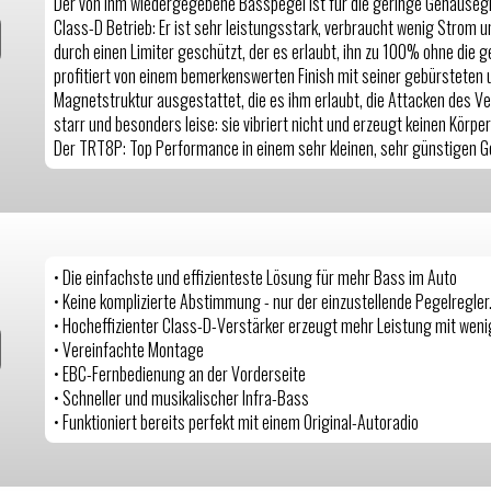
Der von ihm wiedergegebene Basspegel ist für die geringe Gehäusegrö
Class-D Betrieb: Er ist sehr leistungsstark, verbraucht wenig Strom u
durch einen Limiter geschützt, der es erlaubt, ihn zu 100% ohne die
profitiert von einem bemerkenswerten Finish mit seiner gebürsteten 
Magnetstruktur ausgestattet, die es ihm erlaubt, die Attacken des Ve
starr und besonders leise: sie vibriert nicht und erzeugt keinen Körp
Der TRT8P: Top Performance in einem sehr kleinen, sehr günstigen 
• Die einfachste und effizienteste Lösung für mehr Bass im Auto
• Keine komplizierte Abstimmung - nur der einzustellende Pegelregler
• Hocheffizienter Class-D-Verstärker erzeugt mehr Leistung mit wen
• Vereinfachte Montage
• EBC-Fernbedienung an der Vorderseite
• Schneller und musikalischer Infra-Bass
• Funktioniert bereits perfekt mit einem Original-Autoradio