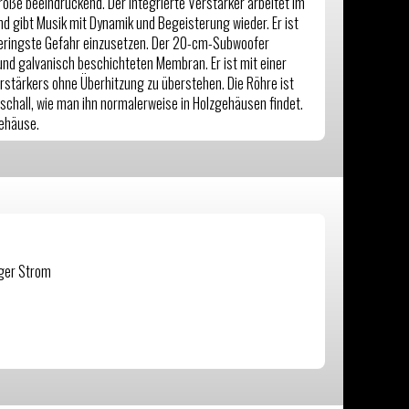
ße beeindruckend. Der integrierte Verstärker arbeitet im
nd gibt Musik mit Dynamik und Begeisterung wieder. Er ist
 geringste Gefahr einzusetzen. Der 20-cm-Subwoofer
und galvanisch beschichteten Membran. Er ist mit einer
rstärkers ohne Überhitzung zu überstehen. Die Röhre ist
erschall, wie man ihn normalerweise in Holzgehäusen findet.
Gehäuse.
.
iger Strom