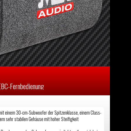
 EBC-Fernbedienung
it einem 30-cm-Subwoofer der Spitzenklasse, einem Class-
m sehr stabilen Gehäuse mit hoher Steifigkeit