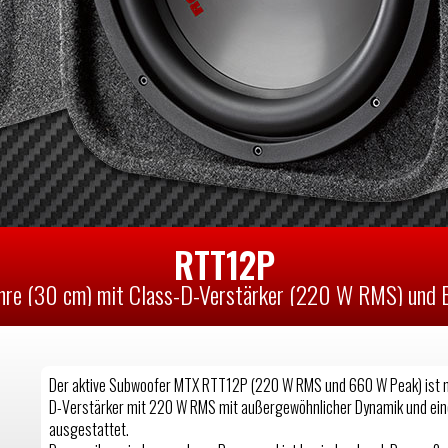
RTT12P
hre (30 cm) mit Class-D-Verstärker (220 W RMS) und
Der aktive Subwoofer MTX RTT12P (220 W RMS und 660 W Peak) ist m
D-Verstärker mit 220 W RMS mit außergewöhnlicher Dynamik und eine
ausgestattet.