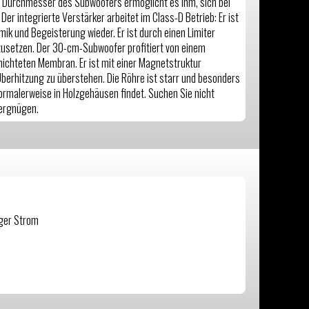
 Durchmesser des Subwoofers ermöglicht es ihm, sich bei
er integrierte Verstärker arbeitet im Class-D Betrieb: Er ist
ik und Begeisterung wieder. Er ist durch einen Limiter
nzusetzen. Der 30-cm-Subwoofer profitiert von einem
ichteten Membran. Er ist mit einer Magnetstruktur
Überhitzung zu überstehen. Die Röhre ist starr und besonders
 normalerweise in Holzgehäusen findet. Suchen Sie nicht
Vergnügen.
.
iger Strom