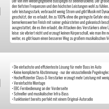
Der von ihm wiedergegebene Basspegel ist beeindruckend. Der große
den tiefsten Frequenzen und den höchsten Leistungen wohl zu fühlen. D
sehr leistungsstark, verbraucht wenig Strom und gibt Musik mit Dynam
geschützt, der es erlaubt, ihn zu 100% ohne die geringste Gefahr ei
bemerkenswerten Finish mit seiner gebürsteten und galvanisch besch
ausgestattet, die es ihm erlaubt, die Attacken des Verstärkers ohne 
leise: sie vibriert nicht und erzeugt keinen Körperschall, wie man ihn
weiter, es gibt kaum einen besseren Weg zu großem musikalischen 
• Die einfachste und effizienteste Lösung für mehr Bass im Auto
• Keine komplizierte Abstimmung - nur der einzustellende Pegelregler
• Hocheffizienter Class-D-Verstärker erzeugt mehr Leistung mit wen
• Vereinfachte Montage
• EBC-Fernbedienung an der Vorderseite
• Schneller und musikalischer Infra-Bass
• Funktioniert bereits perfekt mit einem Original-Autoradio