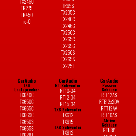
TX2450
TR65S
TR275
TX235C
TR450
TX240C
re-Q
TX246C
TX250C
TX265C
TX269C
TX250S
TX265S
TX225T
CarAudio
CarAudio
CarAudio
TX6
RT Subwoofer
Passive
Lautsprecher
Gehäuse
RT10-04
TX640C
RTE12AS
RT12-04
TX650C
RTE12x2DV
RT15-04
TX665C
RTT12AV
TX6 Subwoofer
TX669C
TX612
RTF10AS
Aktive
TX650S
TX615
Gehäuse
TX8 Subwoofer
TX665S
RTU8P
TX812
TX628T