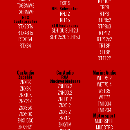
RTF10P
TX815
TX6BMW.E
TRP8
RFL Subwoofer
TX6BMW.F
RFL12
RTP8
RTX
RFL15
RTP8x2
Lautsprecher
SLH Enclosures
RTX2BTs
RTP8x3
SLH10U SLH12U
RTX4BTs
RTP12
SLH12x2U SLH15U
RTX654
RTP12x2
RTX84
TRT8P
RTT8P
RTT12P
CarAudio
CarAudio
MarineAudio
Zubehör
RCA
WET75.2
Cinchverbindungen
ZNX6K
WET75.4
ZNHD5.2
ZNX8K
WET65
ZNHD3.2
ZNX10K
WET77
ZNHD1.2
ZNX21K
TM1004
ZNX5.2
ZNX35K
TM1204
ZNX3.2
ZNX50K
Motorsport
ZNX1.2
ZNX1.5SC
MUD6SPBT
ZNXY1M
ZNXFH21
MUDBTRC