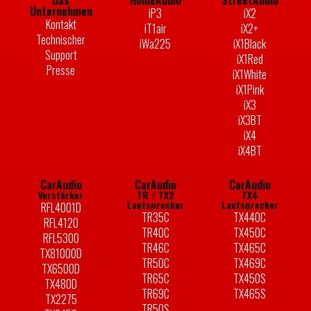
Unternehmen
iP3
iX2
Kontakt
iT1air
iX2+
Technischer
iWa225
iX1Black
Support
iX1Red
Presse
iX1White
iX1Pink
iX3
iX3BT
iX4
iX4BT
CarAudio
CarAudio
CarAudio
Verstärker
TR / TX2
TX4
Lautsprecher
Lautsprecher
RFL4001D
TR35C
TX440C
RFL4120
TR40C
TX450C
RFL5300
TR46C
TX465C
TX81000D
TR50C
TX469C
TX6500D
TR65C
TX450S
TX480D
TR69C
TX465S
TX2275
TR50S