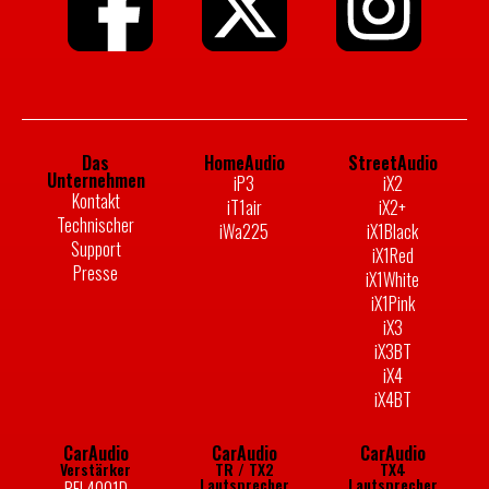
Das
HomeAudio
StreetAudio
Unternehmen
iP3
iX2
Kontakt
iT1air
iX2+
Technischer
iWa225
iX1Black
Support
iX1Red
Presse
iX1White
iX1Pink
iX3
iX3BT
iX4
iX4BT
CarAudio
CarAudio
CarAudio
Verstärker
TR / TX2
TX4
Lautsprecher
Lautsprecher