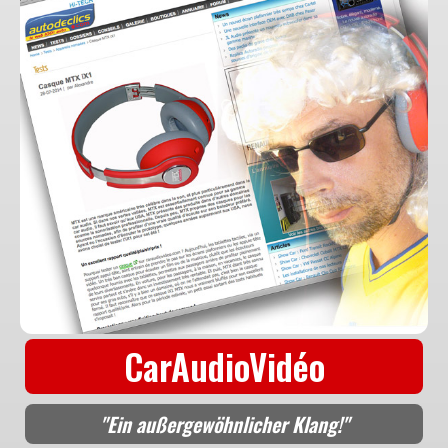
CarAudioVidéo
"Ein außergewöhnlicher Klang!"